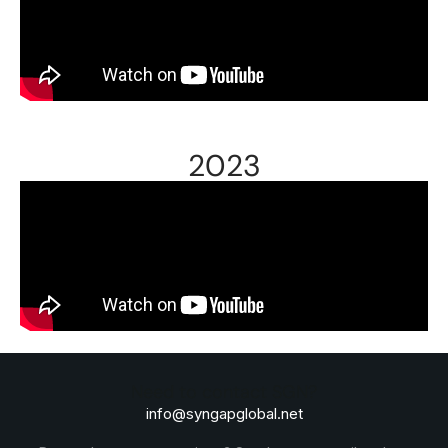
2023
Need to contact SGN?
info@syngapglobal.net